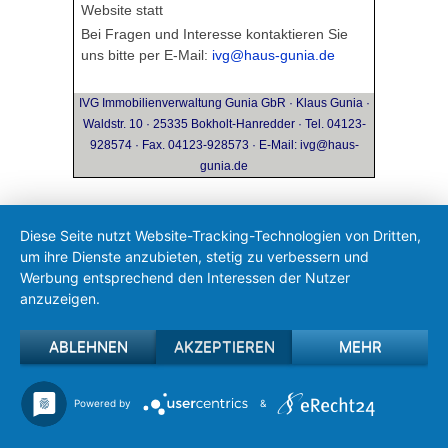
Website statt
Bei Fragen und Interesse kontaktieren Sie
uns bitte per E-Mail:
ivg@haus-gunia.de
IVG Immobilienverwaltung Gunia GbR · Klaus Gunia ·
Waldstr. 10 · 25335 Bokholt-Hanredder · Tel. 04123-
928574 · Fax. 04123-928573 · E-Mail:
ivg@haus-
gunia.de
Diese Seite nutzt Website-Tracking-Technologien von Dritten,
um ihre Dienste anzubieten, stetig zu verbessern und
Werbung entsprechend den Interessen der Nutzer
anzuzeigen.
ABLEHNEN
AKZEPTIEREN
MEHR
Powered by
&